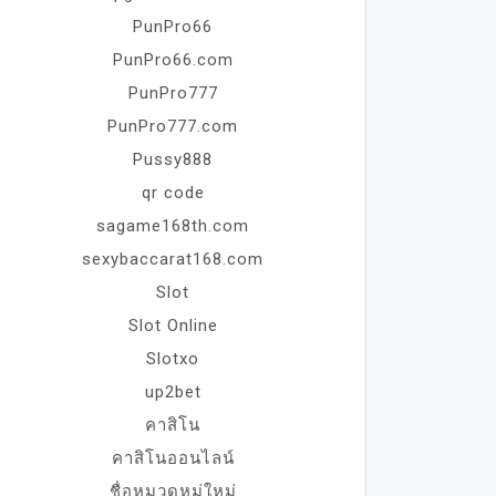
PunPro66
PunPro66.com
PunPro777
PunPro777.com
Pussy888
qr code
sagame168th.com
sexybaccarat168.com
Slot
Slot Online
Slotxo
up2bet
คาสิโน
คาสิโนออนไลน์
ชื่อหมวดหมู่ใหม่