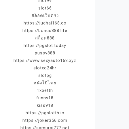
slot99
slot66
สล็อตเว็บตรง
https://judhai168.co
https://bonus888.life
สล็อต888
https://pgslot.today
pussy888
https://www.sexyauto168.xyz
slotxo24hr
slotpg
หนังโป๊ไทย
1xbetth
funny18
kiss918
https://pgslotth.io
https://joker356.com
https://samurai777.net