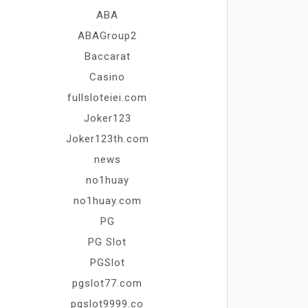
ABA
ABAGroup2
Baccarat
Casino
fullsloteiei.com
Joker123
Joker123th.com
news
no1huay
no1huay.com
PG
PG Slot
PGSlot
pgslot77.com
pgslot9999.co