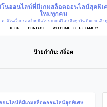
คาสิโนออนไลน์ที่มีเกมสล็อตออนไลน์สุดพิ
ใหม่ทุกคน
 คาสิโนเว็บตรง สล็อตปันโปร แจกฟรีเครดิตทุกวัน คืนยอดเสียทุก
BLOG
CONTACT
WELCOME TO THE FAMILY!
ป้ายกำกับ:
สล็อต
โนออนไลน์ที่มีเกมสล็อตออนไลน์สุดพิเศษ