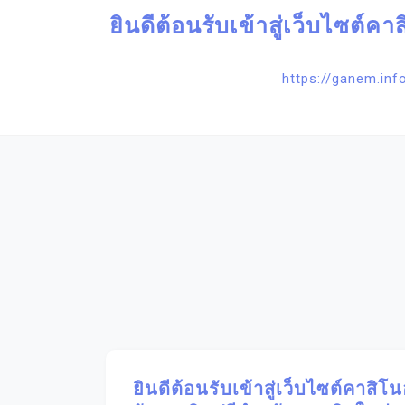
Skip
ยินดีต้อนรับเข้าสู่เว็บไซต์
to
content
https://ganem.info
ยินดีต้อนรับเข้าสู่เว็บไซต์คาสิ