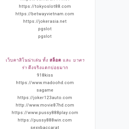
https://tokyoslot88.com
https://betwayvietnam.com
https://jokerasia.net
pgslot
pgslot
เว็บคาสิโนน่าเล่น ทั้ง
สล็อต
และ
บาคา
ร่า
ตึงจริงแตกบ่อยมาก
918kiss
https://www.madoohd.com
sagame
https://joker123auto.com
http://www.movie87hd.com
https://www.pussy888play.com
https://pussy888win.com
sexybaccarat