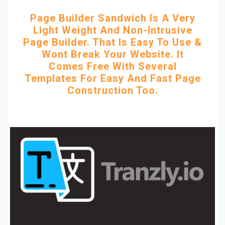
Page Builder Sandwich Is A Very
Light Weight And Non-Intrusive
Page Builder. That Is Easy To Use &
Wont Break Your Website. It
Comes Free With Several
Templates For Easy And Fast Page
Construction Too.