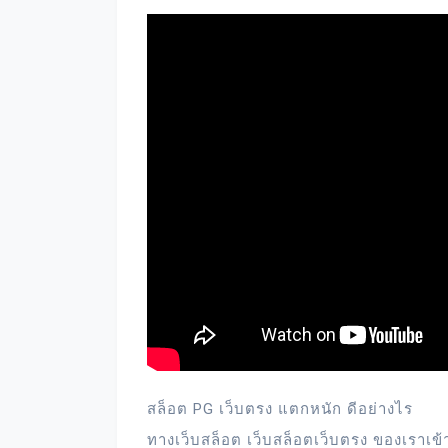
สล็อต PG เว็บตรง แตกหนัก ดีอย่างไร
ทางเว็บสล็อต เว็บสล็อตเว็บตรง ของเราเข