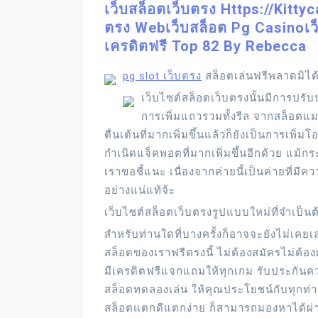
เว็บสล็อตเว็บตรง Https://Kitty
ตรง Webเว็บสล็อต Pg Casinoเว็
เครดิตฟรี Top 82 By Rebecca
pg slot เว็บตรง
สล็อตเล่นฟรีพลาดมิได้
เว็บไซต์สล็อตเว็บตรงนั้นมีการปรั
การเพิ่มแถวรวมทั้งรีล จากสล็อตแมชช
ตื่นเต้นที่มากเพิ่มขึ้นแล้วก็ยังเป็นการเพ
กำเนิดแจ็คพอตที่มากเพิ่มขึ้นอีกด้วย แม้กระ
เราขอชี้แนะ เนื่องจากค่ายนี้เป็นค่ายที่มีค
อย่างแน่แท้จ้ะ
เว็บไซต์สล็อตเว็บตรงรูปแบบใหม่ที่จำเป็น
สำหรับท่านใดที่บางครั้งก็อาจจะยังไม่เค
สล็อตของเราฟรีตรงนี้ ไม่ต้องสมัครไม่ต้อ
มีเครดิตฟรีแจกแถมให้ทุกเกม รับประกัน
สล็อตทดลองเล่น ให้คุณประโยชน์กับทุกท่
สล็อตแตกดีแตกง่าย ก็สามารถมองหาได้ผ่า