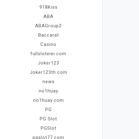
918Kiss
ABA
ABAGroup2
Baccarat
Casino
fullsloteiei.com
Joker123
Joker123th.com
news
no1huay
no1huay.com
PG
PG Slot
PGSlot
pgslot77.com